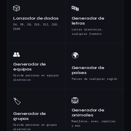
🎲
🔤
Lanzador de dados
Generador de
letras
D4, D6, D8, D10, D12, D20,
D100
Letras aleatorias,
cualquier formato
👥
🌍
Generador de
Generador de
equipos
países
Divide personas en equipos
Países de cualquier región
aleatorios
🦁
🏷️
Generador de
Generador de
animales
grupos
Mamíferos, aves, reptiles
Divide personas en grupos
y más
aleatorios