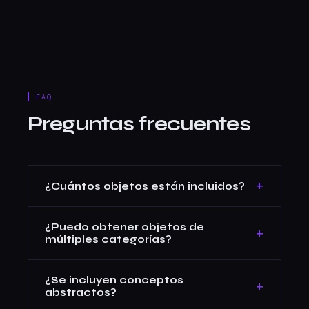
FAQ
Preguntas frecuentes
+
¿Cuántos objetos están incluidos?
Más de 300 objetos cotidianos en seis
¿Puedo obtener objetos de
categorías: hogar, electrónica, ropa, comida
+
múltiples categorías?
y bebida, exterior y artículos de oficina.
Sí — selecciona "Cualquiera" para obtener de
¿Se incluyen conceptos
todas las categorías combinadas.
+
abstractos?