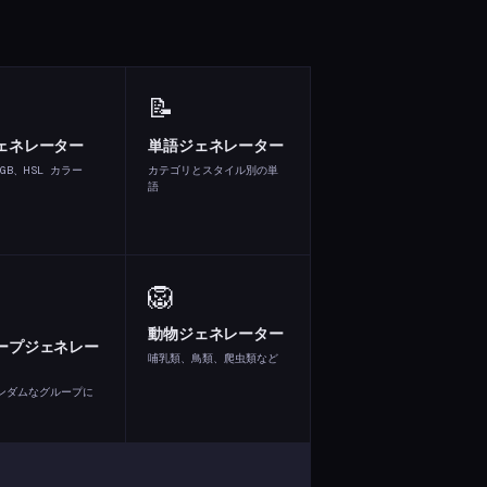
📝
ェネレーター
単語ジェネレーター
RGB、HSL カラー
カテゴリとスタイル別の単
語
🦁
動物ジェネレーター
ープジェネレー
哺乳類、鳥類、爬虫類など
ンダムなグループに