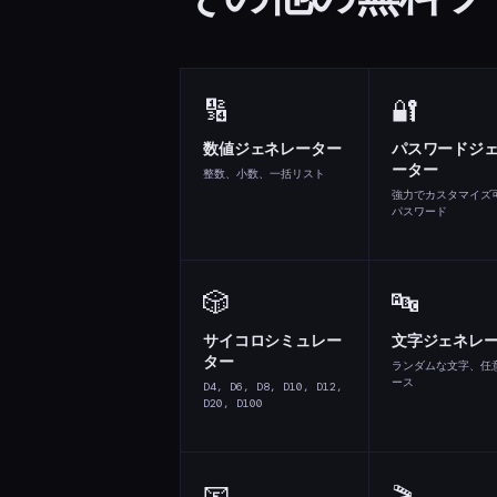
🔢
🔐
数値ジェネレーター
パスワードジ
ーター
整数、小数、一括リスト
強力でカスタマイズ
パスワード
🎲
🔤
サイコロシミュレー
文字ジェネレ
ター
ランダムな文字、任
ース
D4, D6, D8, D10, D12,
D20, D100
📧