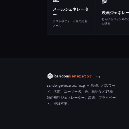
🎬
メールジェネレータ
映画ジェネレ
ー
あらゆるジャンルの
テストやフォーム用の架空
ム映画
メール
Random
Generator
.org
randomgenerator.org — 数値、パスワー
ド、名前、ユーザー名、色、単語など17種
類の無料ジェネレーター。高速、プライベー
ト、登録不要。