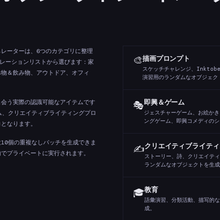
レーターは、6つのカテゴリに整理
🎨
描画プロンプト
ュレーションリストから選びます：家
スケッチチャレンジ、Inkto
べ物＆飲み物、アウトドア、オフィ
演習用のランダムなオブジェク
出会う実際の認識可能なアイテムです
即興＆ゲーム
🎭
ム、クリエイティブライティングプロ
ジェスチャーゲーム、お絵かき
ングゲーム、即興コメディのシ
力となります。
10個の重複なしバッチを生成できま
クリエイティブライティ
✍️
内でプライベートに実行されます。
ストーリー、詩、クリエイティ
ランダムなオブジェクトを生成
教育
🎓
語彙演習、分類活動、描写的な
成。