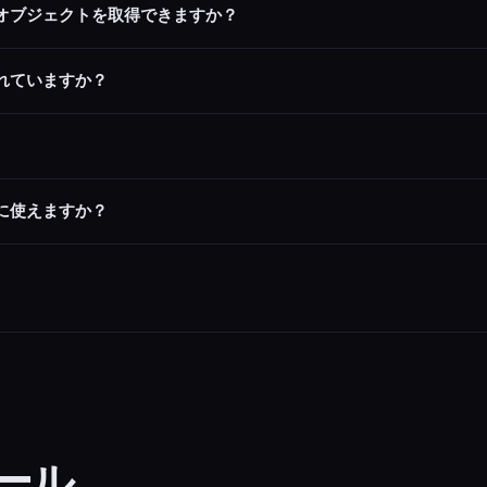
オブジェクトを取得できますか？
択するとすべてのカテゴリの組み合わせから抽出します。
れていますか？
触れることができる有形の物理的オブジェクトに焦点を当てています。描画や視覚化
ーは1回の生成内で結果がユニークであることを保証します。
に使えますか？
クトは誰でも認識できるほど一般的で、描画ゲームに最適です。
ール