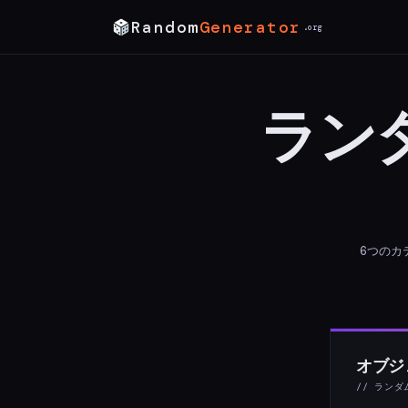
Random
Generator
.org
ラン
6つのカ
オブジ
// ラン