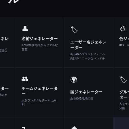
👤
🎨
🏷️
ェネレ
名前ジェネレーター
色ジ
ユーザー名ジェネレ
4つの出身地域からリアルな
HEX、
ーター
名前
可能な
あらゆるプラットフォーム
向けのユニークなハンドル
👥
🌍
🏷️
ーター
チームジェネレータ
国ジェネレーター
グル
ー
意のケ
ター
あらゆる地域の国
人をランダムなチームに分
人をラ
割
分割