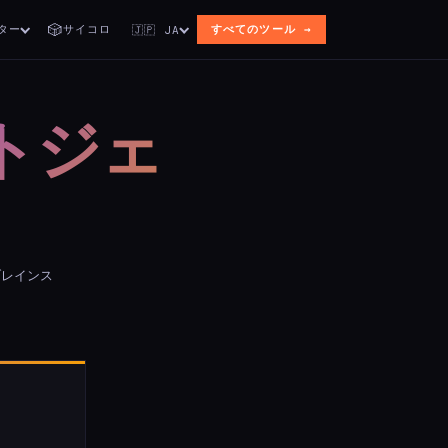
🎲
ター
サイコロ
すべてのツール →
🇯🇵 JA
トジェ
ブレインス