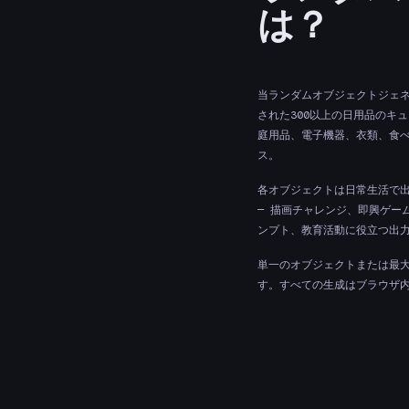
は？
当ランダムオブジェクトジェネ
された300以上の日用品のキ
庭用品、電子機器、衣類、食
ス。
各オブジェクトは日常生活で
— 描画チャレンジ、即興ゲー
ンプト、教育活動に役立つ出
単一のオブジェクトまたは最大
す。すべての生成はブラウザ