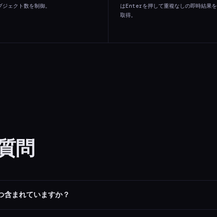
ブジェクト数を制御。
はEnterを押して重複なしの即時結果を
取得。
質問
つ含まれていますか？
00以上の日用品：家庭用品、電子機器、衣類、食べ物＆飲み物、アウトドア、オフ