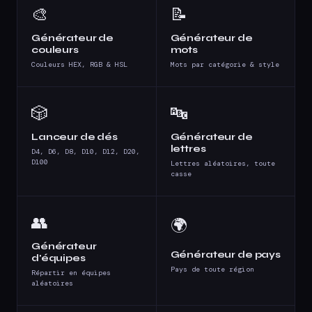
🎨
📝
Générateur de
Générateur de
couleurs
mots
Couleurs HEX, RGB & HSL
Mots par catégorie & style
🎲
🔤
Lanceur de dés
Générateur de
lettres
D4, D6, D8, D10, D12, D20,
D100
Lettres aléatoires, toute
casse
👥
🌍
Générateur
Générateur de pays
d'équipes
Pays de toute région
Répartir en équipes
aléatoires