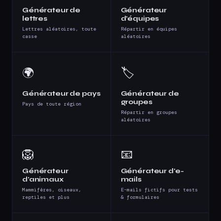
Générateur de
Générateur
lettres
d'équipes
Lettres aléatoires, toute
Répartir en équipes
casse
aléatoires
🌍
🏷️
Générateur de pays
Générateur de
groupes
Pays de toute région
Répartir en groupes
aléatoires
🦁
📧
Générateur
Générateur d'e-
d'animaux
mails
Mammifères, oiseaux,
E-mails fictifs pour tests
reptiles et plus
& formulaires