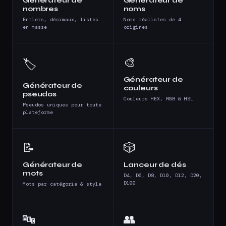
Générateur de
Générateur de
nombres
noms
Entiers, décimaux, listes
Noms réalistes de 4
en masse
origines
🎨
🏷️
Générateur de
Générateur de
couleurs
pseudos
Couleurs HEX, RGB & HSL
Pseudos uniques pour toute
plateforme
📝
🎲
Générateur de
Lanceur de dés
mots
D4, D6, D8, D10, D12, D20,
D100
Mots par catégorie & style
🔤
👥