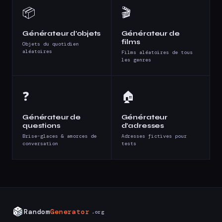
📦
🎬
Générateur d'objets
Générateur de
films
Objets du quotidien
aléatoires
Films aléatoires de tous
les genres
❓
🏠
Générateur de
Générateur
questions
d'adresses
Brise-glaces & amorces de
Adresses fictives pour
conversation
tests
Random
Generator
.org