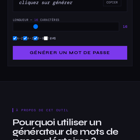
cliquez sur générer
COPIER
LONGUEUR —
16
CARACTÈRES
16
A–Z
A–Z
0–9
!@#$
GÉNÉRER UN MOT DE PASSE
À PROPOS DE CET OUTIL
Pourquoi utiliser un
générateur de mots de