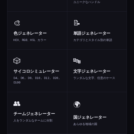
ユニークなハンドル
🎨
📝
色ジェネレーター
単語ジェネレーター
HEX、RGB、HSL カラー
カテゴリとスタイル別の単語
🎲
🔤
サイコロシミュレーター
文字ジェネレーター
D4, D6, D8, D10, D12, D20,
ランダムな文字、任意のケース
D100
👥
🌍
チームジェネレーター
国ジェネレーター
人をランダムなチームに分割
あらゆる地域の国