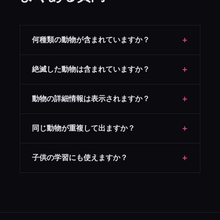
+
何種類の動物が含まれていますか？
哺乳類、鳥類、爬虫類、水生生物、昆虫の5カテゴリにわ
+
絶滅した動物は含まれていますか？
たり、数百種の動物を収録しています。
いいえ。現存する種のみを対象としています。
+
動物の詳細情報は表示されますか？
現在は動物名のみの生成です。将来的に生息地や分類など
+
同じ動物が重複して出ますか？
の情報追加を検討しています。
複数生成の場合、同一セット内での重複は自動的に排除さ
+
子供の学習にも使えますか？
れます。
はい。すべての動物は一般的に知られている種であり、子
供の教育や動物学習に最適です。