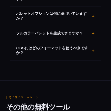
255）を指定します。HSLは色相（0-360）、彩度（%）、
明度（%）を表し、デザイナーにとってより直感的です。
はい — HEX、RGB、HSLをクリックすると、新しい色を生
パレットオプションは何に基づいています
成せずに現在表示されている色の出力フォーマットが切り
+
か？
替わります。
各パレットはRGBチャネルの範囲を制約してそのムードの
+
フルカラーパレットを生成できますか？
色を生成します。暖色は赤/黄色チャネルをブースト、寒
色は青をブースト、パステルはすべてのチャネルを高く設
現在、ツールは1クリックで1色を生成します。複数回クリ
定、ダークはすべてのチャネルを低く設定、ネオンは高彩
CSSにはどのフォーマットを使うべきです
ックして値を記録し、マルチカラーパレットを構築してく
+
度のチャネルスパイクを生成します。
か？
ださい。
HEXとRGBの両方がCSSで完璧に動作します。HSLも有効な
CSSであり、色相コンポーネントだけをシフトできるた
め、色操作に好まれることが多いです。
その他のジェネレーター
その他の無料ツール