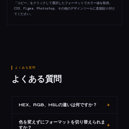
「コピー」をクリックして選択したフォーマットでカラー値を取得。
CSS、Figma、Photoshop、その他のデザインツールに直接貼り付け
てください。
よくある質問
よくある質問
+
HEX、RGB、HSLの違いは何ですか？
HEXはHTMLとCSSで使用される6桁の16進数コードです
色を変えずにフォーマットを切り替えられま
（例：#FF6B35）。RGBは赤、緑、青のチャネル（0-
+
すか？