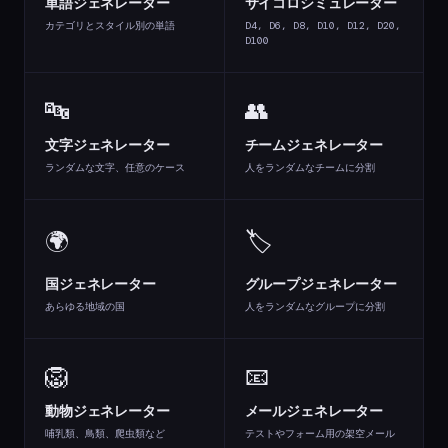
単語ジェネレーター
サイコロシミュレーター
カテゴリとスタイル別の単語
D4, D6, D8, D10, D12, D20,
D100
🔤
👥
文字ジェネレーター
チームジェネレーター
ランダムな文字、任意のケース
人をランダムなチームに分割
🌍
🏷️
国ジェネレーター
グループジェネレーター
あらゆる地域の国
人をランダムなグループに分割
🦁
📧
動物ジェネレーター
メールジェネレーター
哺乳類、鳥類、爬虫類など
テストやフォーム用の架空メール