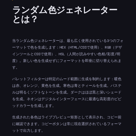
ランダム色ジェネレーター
とは？
当ランダム色ジェネレーターは、最も広く使用されている3つのフォ
ーマットで色を生成します：HEX（HTML/CSSで使用）、RGB（デザ
インツールとCSSで使用）、HSL（人間が読みやすい色相/彩度/明
度）。新しい色を生成せずにフォーマットを即座に切り替えられま
す。
パレットフィルターは特定のムード範囲に生成を制約します：暖色
は赤、オレンジ、黄色を生成。寒色は青とティールを生成。パステ
ルは明るくソフトなトーンを生成。ダークはほぼ黒と深いシェード
を生成。ネオンはデジタルインターフェースに最適な高彩度のビビ
ッドカラーを生成します。
生成された各色はライブプレビュー矩形として表示され、コピー前
に確認できます。コピーボタンは常に現在選択されているフォーマ
ットで出力します。