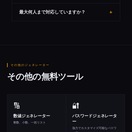
いいえ。すべての処理はブラウザ内で行われ、名前データ
+
最大何人まで対応していますか？
がサーバーに送信されることは一切ありません。
実用上の制限はほとんどなく、数百人規模のリストでも瞬
時に処理できます。
その他のジェネレーター
その他の無料ツール
🔢
🔐
数値ジェネレーター
パスワードジェネレータ
ー
整数、小数、一括リスト
強力でカスタマイズ可能なパスワ