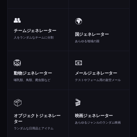
👥
🌍
チームジェネレーター
国ジェネレーター
人をランダムなチームに分割
あらゆる地域の国
🦁
📧
動物ジェネレーター
メールジェネレーター
哺乳類、鳥類、爬虫類など
テストやフォーム用の架空メール
📦
🎬
オブジェクトジェネレー
映画ジェネレーター
ター
あらゆるジャンルのランダム映画
ランダムな日用品とアイテム