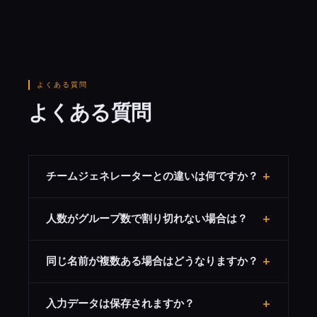
よくある質問
よくある質問
+
チームジェネレーターとの違いは何ですか？
機能は同様ですが、グループジェネレーターは教育やプロ
+
人数がグループ数で割り切れない場合は？
ジェクト向けの「グループ」、チームジェネレーターはス
ポーツやゲーム向けの「チーム」として用途を分けていま
余ったメンバーは先頭のグループから順に1人ずつ追加さ
す。
+
同じ名前が複数ある場合はどうなりますか？
れます。例：10人を3グループなら、4-3-3の構成になり
ます。
同姓同名であっても各行が個別のメンバーとして扱われ、
+
入力データは保存されますか？
それぞれ別のグループに振り分けられます。