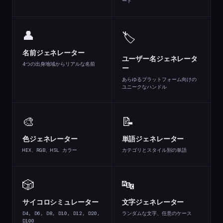
ード
👤
🏷️
名前ジェネレーター
ユーザー名ジェネレータ
4つの出身地域からリアルな名前
ー
あらゆるプラットフォーム向けの
ユニークなハンドル
🎨
📝
色ジェネレーター
単語ジェネレーター
HEX、RGB、HSL カラー
カテゴリとスタイル別の単語
🎲
🔤
サイコロシミュレーター
文字ジェネレーター
D4, D6, D8, D10, D12, D20,
ランダムな文字、任意のケース
D100